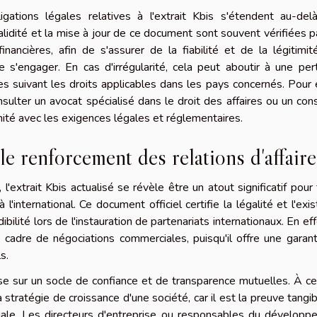
ations légales relatives à l'extrait Kbis s'étendent au-del
validité et la mise à jour de ce document sont souvent vérifiées p
inancières, afin de s'assurer de la fiabilité et de la légitimi
e s'engager. En cas d'irrégularité, cela peut aboutir à une pe
res suivant les droits applicables dans les pays concernés. Pour 
sulter un avocat spécialisé dans le droit des affaires ou un cons
rmité avec les exigences légales et réglementaires.
le renforcement des relations d'affaire
extrait Kbis actualisé se révèle être un atout significatif pour
l'international. Ce document officiel certifie la légalité et l'exi
dibilité lors de l'instauration de partenariats internationaux. En eff
 cadre de négociations commerciales, puisqu'il offre une garan
s.
se sur un socle de confiance et de transparence mutuelles. À ce 
a stratégie de croissance d'une société, car il est la preuve tangi
ale. Les directeurs d'entreprise ou responsables du développ