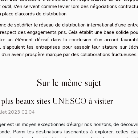
t outil, s'en servent comme levier lors des négociations contractu
n place d'accords de distribution.
nc de solidifier le réseau de distribution international d'une entr
 respect des engagements pris. Cela établit une base solide po
tre un élément décisif dans la conclusion d'un accord favorab
l s'appuient les entreprises pour asseoir leur stature sur l'éch
 d'un avenir prospère marqué par des collaborations fructueuses.
Sur le même sujet
 plus beaux sites UNESCO à visiter
illet 2023 02:04
er est un moyen exceptionnel d’élargir nos horizons, de découvrir
nde. Parmi les destinations fascinantes à explorer, celles c