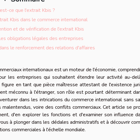
est-ce que l'extrait Kbis ?
trait Kbis dans le commerce international
tion et de vérification de l'extrait Kbis
 les obligations légales des entreprises
 dans le renforcement des relations d'affaires
mmerciaux internationaux est un moteur de l'économie, comprend
ur les entreprises qui souhaitent étendre leur activité au-de
s figure en tant que pièce maîtresse attestant de l'existence jur
ent méconnu à l'étranger, son rôle est pourtant déterminant da
venturer dans les intrications du commerce international sans sai
es malentendus, voire des conflits commerciaux. Cet article se p
nt, d'en explorer les fonctions et d'examiner son influence d
ous à plonger dans les dédales administratifs et à découvrir c
ctions commerciales à l'échelle mondiale.