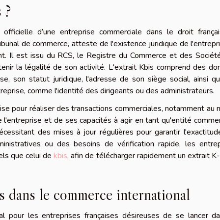
 ?
é officielle d’une entreprise commerciale dans le droit frança
ibunal de commerce, atteste de l'existence juridique de l'entrepr
nt. Il est issu du RCS, le Registre du Commerce et des Sociét
tenir la légalité de son activité. L'extrait Kbis comprend des d
ise, son statut juridique, l'adresse de son siège social, ainsi q
ntreprise, comme l'identité des dirigeants ou des administrateurs.
ise pour réaliser des transactions commerciales, notamment au 
 de l'entreprise et de ses capacités à agir en tant qu'entité commer
nécessitant des mises à jour régulières pour garantir l'exactitu
inistratives ou des besoins de vérification rapide, les entre
els que celui de
kbis
, afin de télécharger rapidement un extrait K
is dans le commerce international
al pour les entreprises françaises désireuses de se lancer da