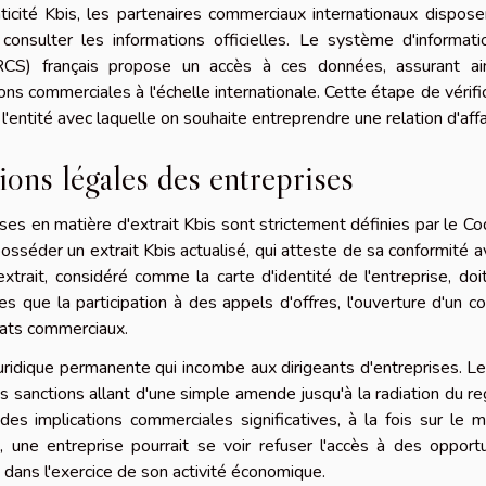
enticité Kbis, les partenaires commerciaux internationaux dispos
onsulter les informations officielles. Le système d'informati
S) français propose un accès à ces données, assurant ain
ons commerciales à l'échelle internationale. Cette étape de vérifi
 l'entité avec laquelle on souhaite entreprendre une relation d'affa
tions légales des entreprises
ises en matière d'extrait Kbis sont strictement définies par le C
séder un extrait Kbis actualisé, qui atteste de sa conformité a
trait, considéré comme la carte d'identité de l'entreprise, doi
 que la participation à des appels d'offres, l'ouverture d'un 
rats commerciaux.
 juridique permanente qui incombe aux dirigeants d'entreprises. L
s sanctions allant d'une simple amende jusqu'à la radiation du re
es implications commerciales significatives, à la fois sur le 
e, une entreprise pourrait se voir refuser l'accès à des opport
és dans l'exercice de son activité économique.