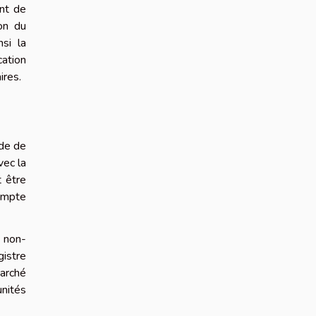
ent de
on du
si la
cation
ires.
ode de
vec la
t être
compte
e non-
gistre
marché
unités