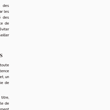
à des
ar les
té des
rte de
éviter
eiller
s
 toute
stence
et, un
tie de
titre,
ble de
ement