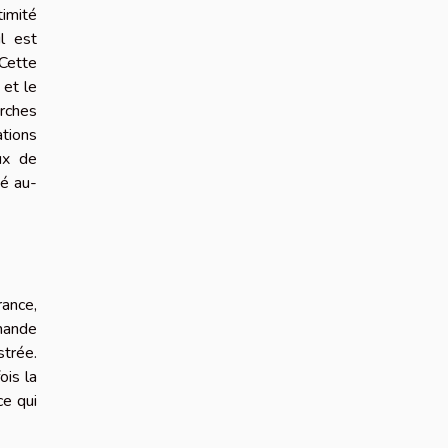
timité
il est
Cette
 et le
rches
ations
ux de
té au-
rance,
emande
strée.
is la
ce qui