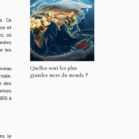
is. Ce
ise et
és, où
onnées
ue les
Quelles sont les plus
niveau
grandes mers du monde ?
ciale.
de des
prises
-BIS à
ns le